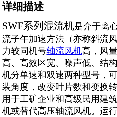
详细描述
SWF系列混流机
是介于离
流子午加速方法（亦称斜流
力较同机号
轴流风机
高，风
高、高效区宽、噪声低、结构
机分单速和双速两种型号，
装角度，改变叶片数和变换转
用于工矿企业和高级民用建
机或替代高压轴流风机。运