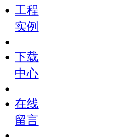
工程
实例
下载
中心
在线
留言