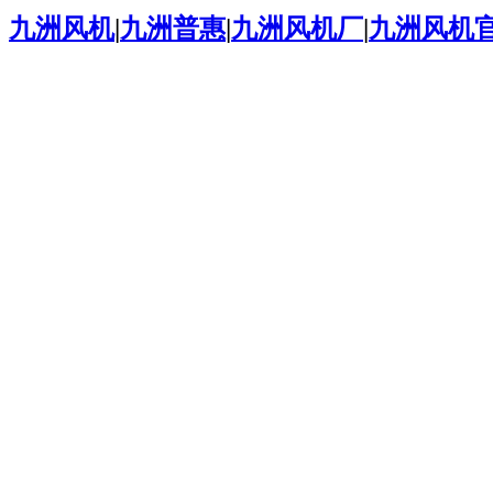
九洲风机
|
九洲普惠
|
九洲风机厂
|
九洲风机