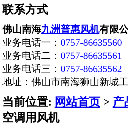
联系方式
佛山南海
九洲普惠风机
有限
业务电话一：
0757-86635560
业务电话二：
0757-86635561
业务电话三：
0757-86635562
地址：佛山市南海狮山新城
当前位置:
网站首页
>
产
空调用风机