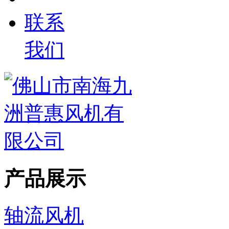
联系
我们
产品展示
轴流风机