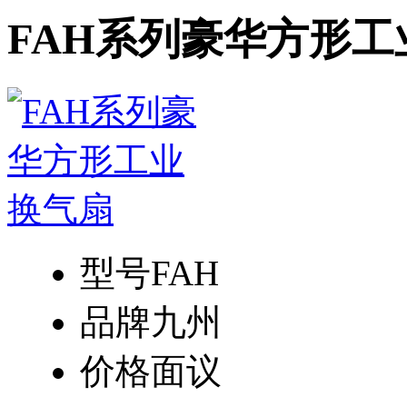
FAH系列豪华方形工
型号
FAH
品牌
九州
价格
面议