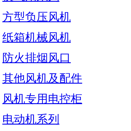
方型负压风机
纸箱机械风机
防火排烟风口
其他风机及配件
风机专用电控柜
电动机系列