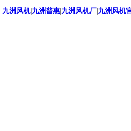
九洲风机
|
九洲普惠
|
九洲风机厂
|
九洲风机