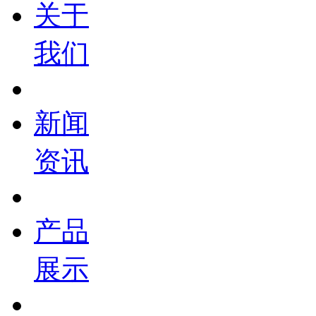
关于
我们
新闻
资讯
产品
展示