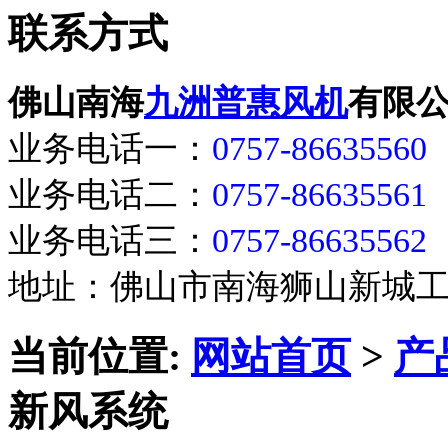
联系方式
佛山南海
九洲普惠风机
有限
业务电话一：
0757-86635560
业务电话二：
0757-86635561
业务电话三：
0757-86635562
地址：佛山市南海狮山新城
当前位置:
网站首页
>
产
新风系统