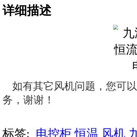
详细描述
如有其它风机问题，您可以
务，谢谢！
标签:
电控柜
恒温
风机