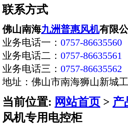
联系方式
佛山南海
九洲普惠风机
有限
业务电话一：
0757-86635560
业务电话二：
0757-86635561
业务电话三：
0757-86635562
地址：佛山市南海狮山新城
当前位置:
网站首页
>
产
风机专用电控柜