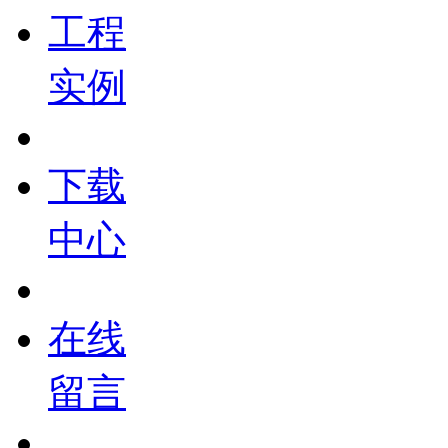
工程
实例
下载
中心
在线
留言