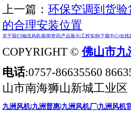
上一篇：
环保空调到货验
的合理安装位置
关于我们
|
轴流风机
|
新闻资讯
|
产品展示
|
工程实例
|
下载中心
|
在线
COPYRIGHT ©
佛山市九
电话
:0757-86635560 8663
山市南海狮山新城工业区
九洲风机
|
九洲普惠
|
九洲风机厂
|
九洲风机