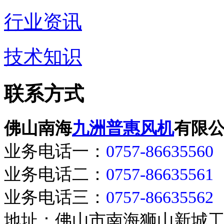
行业资讯
技术知识
联系方式
佛山南海
九洲普惠风机
有限
业务电话一：
0757-86635560
业务电话二：
0757-86635561
业务电话三：
0757-86635562
地址：佛山市南海狮山新城