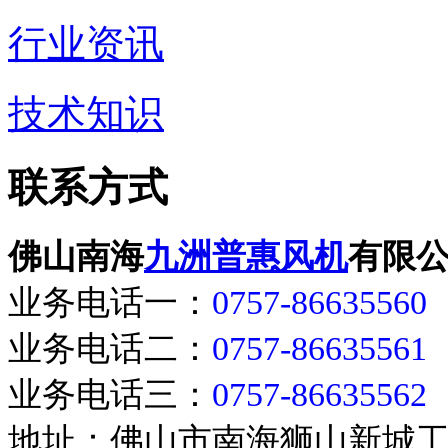
行业资讯
技术知识
联系方式
佛山南海
九洲普惠风机
有限
业务电话一：
0757-86635560
业务电话二：
0757-86635561
业务电话三：
0757-86635562
地址：佛山市南海狮山新城