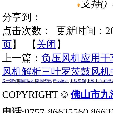
支持(
)
分享到：
点击次数：
更新时间：2015-
页
】 【
关闭
】
上一篇：
负压风机应用于
风机解析三叶罗茨鼓风机
关于我们
|
轴流风机
|
新闻资讯
|
产品展示
|
工程实例
|
下载中心
|
在线
COPYRIGHT ©
佛山市九
电话
:0757-86635560 8663