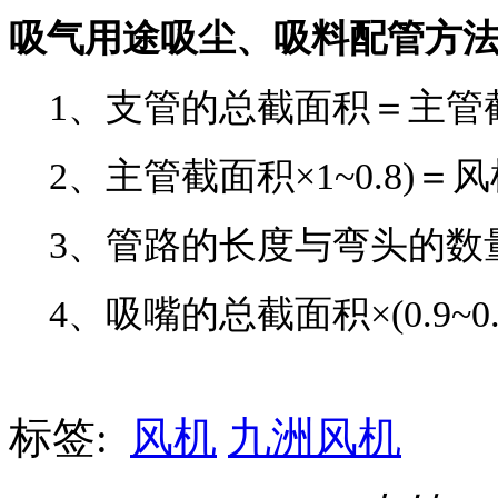
吸气用途吸尘、吸料配管方
1、支管的总截面积＝主管
2、主管截面积×1~0.8)＝
3、管路的长度与弯头的数
4、吸嘴的总截面积×(0.9~0
标签:
风机
九洲风机