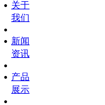
关于
我们
新闻
资讯
产品
展示