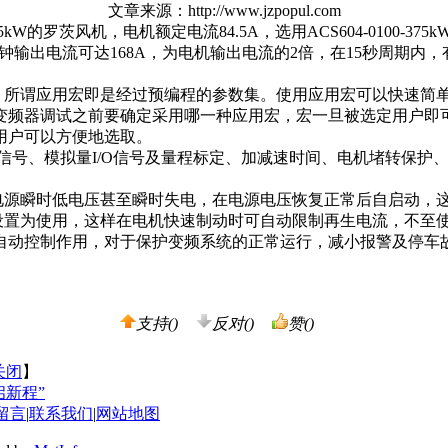
文章来源：http://www.jzpopul.com
的罗茨风机，电机额定电流84.5A，选用ACS604-0100-
1分钟输出电流可达168A，为电机输出电流的2倍，在15秒周期内，
谓应用宏即是经过预编程的参数集。使用应用宏可以快速简单地
变频器调试之前要确定采用哪一种应用宏，宏一旦被选定用户即
用户可以方便地选取。
信号、模拟量I/O信号及量程标定、加减速时间、电机堵转保护
源瞬时低电压甚至瞬时失电，在电源电压恢复正常后自启动，这
置为使用，这样在电机快速制动时可自动限制再生电流，不至使
自动控制作用，对于保护变频系统的正常运行，减小报警及停车
支持(
)
反对(
)
赞(
)
关闭
】
启新程”
留言
|
联系我们
|
网站地图