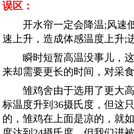
误区：
开水帘一定会降温;风速低于
速上升，造成体感温度上升;
瞬时短暂高温没事儿，这会
来却需要更长的时间，对采
雏鸡舍由于选用了更大高效
标温度升到36摄氏度，但这
的，雏鸡在上面是凉的，就
度达到24摄氏度，但我们进被