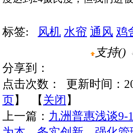
标签:
风机
水帘
通风
鸡
支持(
)
分享到：
点击次数：
更新时间：2020-
页
】 【
关闭
】
上一篇：
九洲普惠浅谈9-
为本、务实创新、强化管