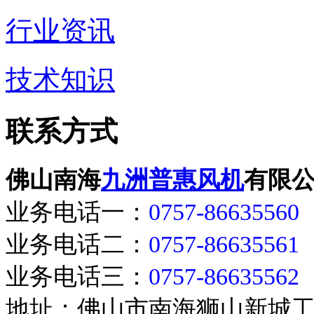
行业资讯
技术知识
联系方式
佛山南海
九洲普惠风机
有限
业务电话一：
0757-86635560
业务电话二：
0757-86635561
业务电话三：
0757-86635562
地址：佛山市南海狮山新城