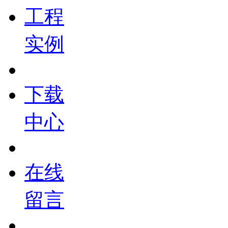
工程
实例
下载
中心
在线
留言