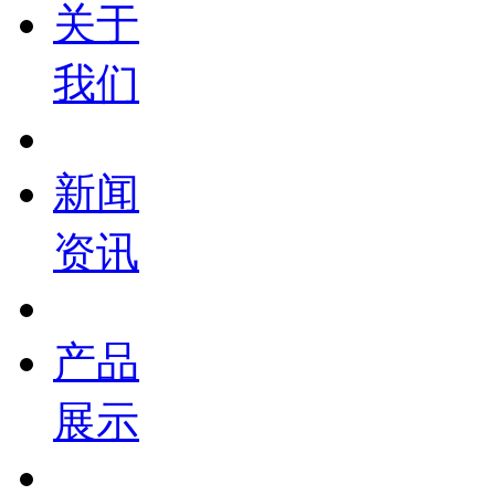
关于
我们
新闻
资讯
产品
展示