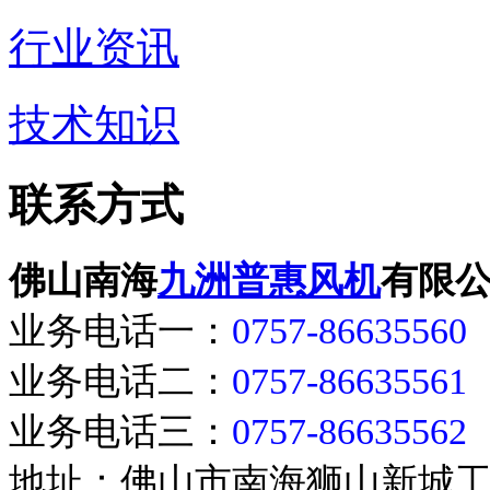
行业资讯
技术知识
联系方式
佛山南海
九洲普惠风机
有限
业务电话一：
0757-86635560
业务电话二：
0757-86635561
业务电话三：
0757-86635562
地址：佛山市南海狮山新城