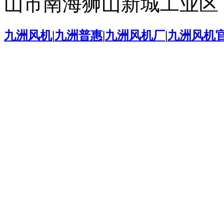
山市南海狮山新城工业区
九洲风机
|
九洲普惠
|
九洲风机厂
|
九洲风机