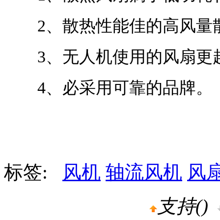
2、散热性能佳的高风量
3、无人机使用的风扇更趋
4、必采用可靠的品牌。
标签:
风机
轴流风机
风
支持(
)