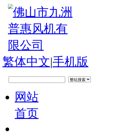
繁体中文
|
手机版
网站
首页