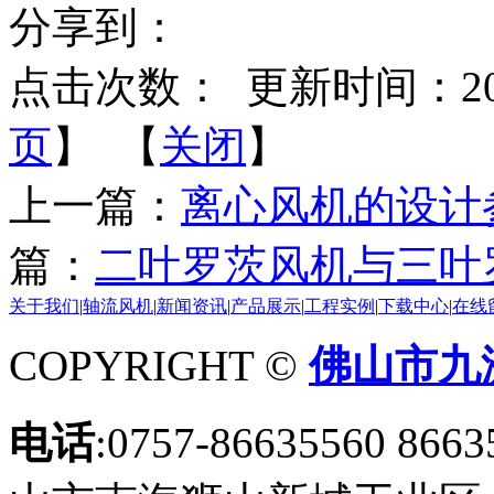
分享到：
点击次数：
更新时间：2019-
页
】 【
关闭
】
上一篇：
离心风机的设计
篇：
二叶罗茨风机与三叶
关于我们
|
轴流风机
|
新闻资讯
|
产品展示
|
工程实例
|
下载中心
|
在线
COPYRIGHT ©
佛山市九
电话
:0757-86635560 8663