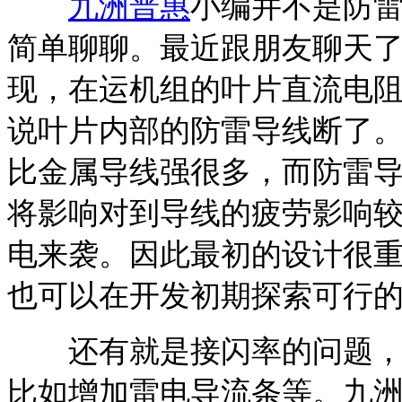
九洲普惠
小编并不是防
简单聊聊。最近跟朋友聊天
现，在运机组的叶片直流电
说叶片内部的防雷导线断了
比金属导线强很多，而防雷
将影响对到导线的疲劳影响
电来袭。因此最初的设计很
也可以在开发初期探索可行
还有就是接闪率的问题，现
比如增加雷电导流条等。九