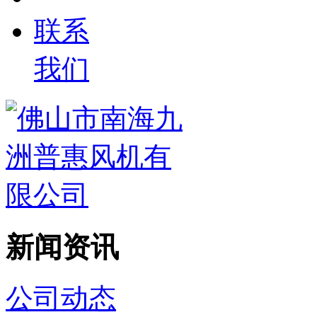
联系
我们
新闻资讯
公司动态