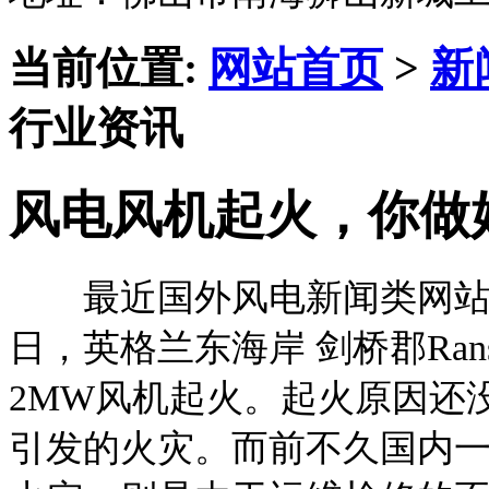
当前位置:
网站首页
>
新
行业资讯
风电风机起火，你做
最近国外风电新闻类网站
日，英格兰东海岸 剑桥郡Ranson
2MW风机起火。起火原因还
引发的火灾。而前不久国内