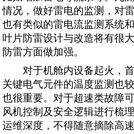
情况，做好雷电的监测，对
也有类似的雷电流监测系统
叶片防雷设计与改造将有很
防雷方面做加强。
对于机舱内设备起火，首先
关键电气元件的温度监测也
也很重要。对于超速类故障
风机控制及安全逻辑进行梳
运维深度，不得随意摘除高