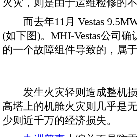
火灾，则是由于运维检修的
而去年11月 Vestas 9
(如下图)。MHI-Vestas
的一个故障组件导致的，属
发生火灾轻则造成整机损坏
高塔上的机舱火灾则几乎是
少则近千万的经济损失。