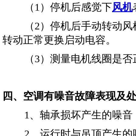
（1）停机后感觉下
风机
（2）停机后手动转动风机
转动正常更换启动电容。
（3）测量电机线圈是否正
四、空调有噪音故障表现及
1、轴承损坏产生的噪音
2、运行时与吊顶产生的噪