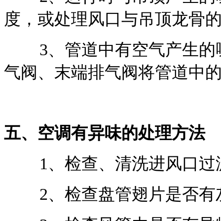
度，或处理风口与吊顶龙骨
3、管道中有空气产生的噪
气阀、末端排气阀将管道中
五、空调有异味的处理方法
1、检查、清洗进风口过
2、检查盘管翅片是否有灰