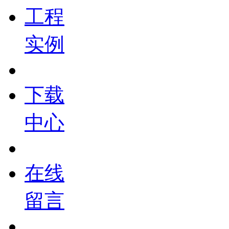
工程
实例
下载
中心
在线
留言