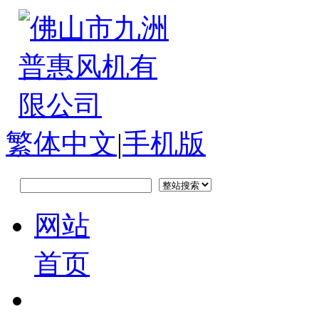
繁体中文
|
手机版
网站
首页