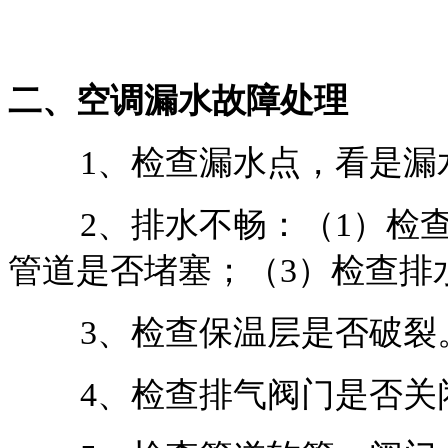
二、空调漏水故障处理
1、检查漏水点，看是漏水
2、排水不畅：（1）检查
管道是否堵塞；（3）检查排
3、检查保温层是否破裂
4、检查排气阀门是否关