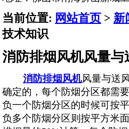
当前位置:
网站首页
>
新
技术知识
消防排烟风机风量与
消防排烟风机
风量与送
确定的，每个防烟分区都需
负一个防烟分区的时候可按平方
负多个防烟分区则按平方米面积