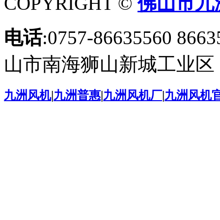
COPYRIGHT ©
佛山市九
电话
:0757-86635560 8663
山市南海狮山新城工业区
九洲风机
|
九洲普惠
|
九洲风机厂
|
九洲风机