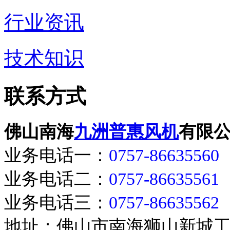
行业资讯
技术知识
联系方式
佛山南海
九洲普惠风机
有限
业务电话一：
0757-86635560
业务电话二：
0757-86635561
业务电话三：
0757-86635562
地址：佛山市南海狮山新城