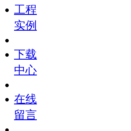
工程
实例
下载
中心
在线
留言