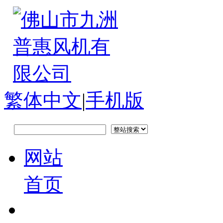
繁体中文
|
手机版
网站
首页