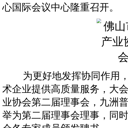
心国际会议中心隆重召开。
为更好地发挥协同作用，
术企业提供高质量服务，大
业协会第二届理事会，九洲
举为第二届理事会理事，同时