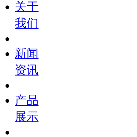
关于
我们
新闻
资讯
产品
展示