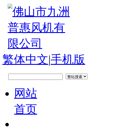
繁体中文
|
手机版
网站
首页