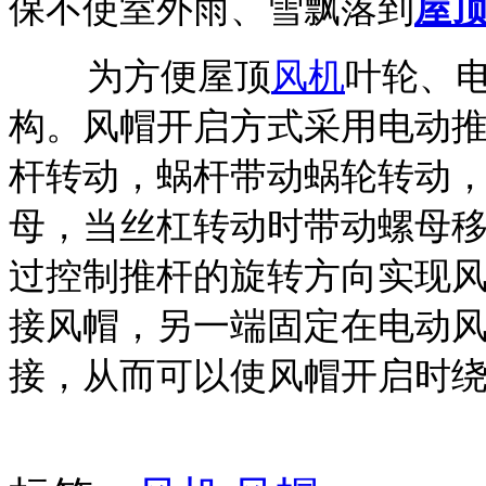
保不使室外雨、雪飘落到
屋
为方便屋顶
风机
叶轮、
构。风帽开启方式采用电动
杆转动，蜗杆带动蜗轮转动
母，当丝杠转动时带动螺母
过控制推杆的旋转方向实现
接风帽，另一端固定在电动
接，从而可以使风帽开启时